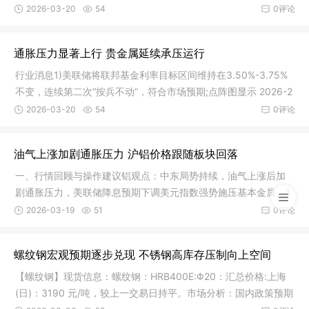
尔木兹海
2026-03-20
54
0评论
通胀压力显著上行 贵金属延续承压运行
行业消息1)美联储将联邦基金利率目标区间维持在3.50%-3.75%
不变，连续第二次“按兵不动”，符合市场预期;点阵图显示 2026-2
027年
2026-03-20
54
0评论
油气上涨加剧通胀压力 沪铝价格跟随板块回落
一、行情回顾与操作建议铝观点：中东局势持续，油气上涨后加
剧通胀压力，美联储降息预期下调美元指数强势施压基本金属。1
8 日铝
2026-03-19
51
0评论
螺纹钢宏观预期逐步兑现 不锈钢高库存压制向上空间
【螺纹钢】现货信息：螺纹钢：HRB400E:Φ20：汇总价格:上海
(日)：3190 元/吨，较上一交易日持平。市场分析：国内政策预期