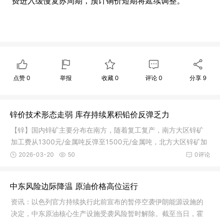
费进入缓慢复苏周期，预计铜价短期将延续调整。
点赞
0
举报
收藏
0
评论
0
分享
9
锌价技术形态走弱 库存持续累积铅价反弹乏力
【锌】国内锌矿主要分布在南方，随着复工复产，南方大区锌矿
加工费从1300元/金属吨反弹至1500元/金属吨，北方大区锌矿加
工费维持
2026-03-20
50
0评论
中东风险边际降温 原油价格高位运行
资讯：以色列官方持续执行此前宣布的暂停空袭伊朗能源设施的
决定，中东原油核心生产设施受袭风险暂时解除。截至当日，霍