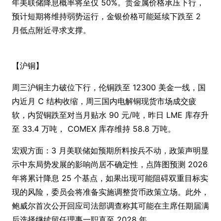
年美联储降息概率将至仅 50%。贵金属价格承压下行，
预计短期将维持弱势运行，金银价格可能延续下跌至 2
月低点附近寻求支撑。
【沪铜】
周三沪铜主力破位下行，伦铜跌至 12300 美金一线，国
内近月 C 结构收缩，周三国内电解铜现货市场成交疲
软，内贸铜跌至对当月贴水 90 元/吨，昨日 LME 库存升
至 33.4 万吨， COMEX 库存维持 58.8 万吨。
宏观方面：3 月美联储如预期所料按兵不动，政策声明显
示中东局势发展的影响尚居不确定性，点阵图预测 2026
年将累计降息 25 个基点，如果出现可能阻碍双重目标实
现的风险，委员会将准备实施调整货币政策立场。此外，
鲍威尔首次公开回应司法部调查称其可能在主席任期届满
后选择继续留任理事一职直至 2028 年。