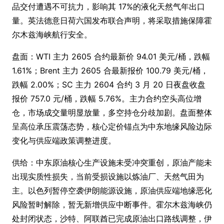
品交付遭遇不可抗力，影响其 17%的液化天然气年出口
量。英法德意日荷六国发布联合声明，将采取措施保障霍
尔木兹海峡航行安全。
盘面：WTI 主力 2605 合约最新价 94.01 美元/桶，跌幅
1.61%；Brent 主力 2605 合最新报价 100.79 美元/桶，
跌幅 2.00%；SC 主力 2604 合约 3 月 20 日夜盘收盘
报价 757.0 元/桶，跌幅 5.76%。主力合约空头高位增
仓，市场成交量明显放量，多空持仓分歧加剧。盘面整体
呈高位承压震荡态势，核心定价锚点为中东地缘风险边际
变化与供应端政策调整进度。
供给：中东原油核心生产设施未受冲突重创，原油产能未
出现实质性损失，当前受损设施以炼油厂、天然气田为
主。以色列暂停空袭伊朗能源设施，原油供应端地缘恶化
风险暂时解除，暂无新增供应中断事件。霍尔木兹海峡仍
处封闭状态，沙特、阿联酋已完成原油出口路线调整，伊