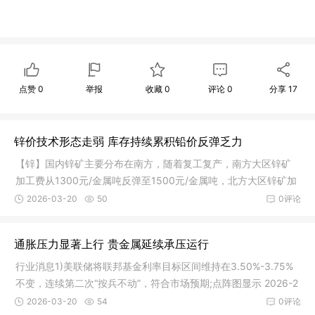
点赞
0
举报
收藏
0
评论
0
分享
17
锌价技术形态走弱 库存持续累积铅价反弹乏力
【锌】国内锌矿主要分布在南方，随着复工复产，南方大区锌矿
加工费从1300元/金属吨反弹至1500元/金属吨，北方大区锌矿加
工费维持
2026-03-20
50
0评论
通胀压力显著上行 贵金属延续承压运行
行业消息1)美联储将联邦基金利率目标区间维持在3.50%-3.75%
不变，连续第二次“按兵不动”，符合市场预期;点阵图显示 2026-2
027年
2026-03-20
54
0评论