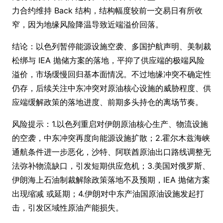
力合约维持 Back 结构，结构幅度较前一交易日有所收
窄，因为地缘风险降温导致近端溢价回落。
结论：以色列暂停能源设施空袭、多国护航声明、美制裁
松绑与 IEA 抛储方案的落地，平抑了供应端的极端风险
溢价，市场缓慢回归基本面情况。不过地缘冲突不确定性
仍存，后续关注中东冲突对原油核心设施的威胁程度、供
应端缓解政策的落地进度、前期多头持仓的离场节奏。
风险提示：1.以色列重启对伊朗原油核心生产、物流设施
的空袭，中东冲突再度向能源设施扩散；2.霍尔木兹海峡
通航条件进一步恶化，沙特、阿联酋原油出口路线调整无
法弥补物流缺口，引发短期供应危机；3.美国对俄罗斯、
伊朗海上石油制裁解除政策落地不及预期，IEA 抛储方案
出现缩减 或延期；4.伊朗对中东产油国原油设施发起打
击，引发区域性原油产能损失。