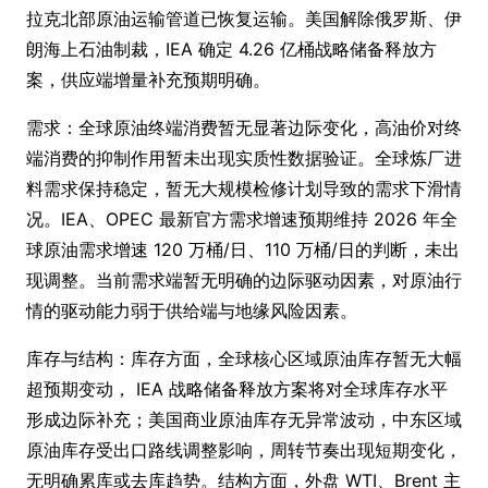
拉克北部原油运输管道已恢复运输。美国解除俄罗斯、伊
朗海上石油制裁，IEA 确定 4.26 亿桶战略储备释放方
案，供应端增量补充预期明确。
需求：全球原油终端消费暂无显著边际变化，高油价对终
端消费的抑制作用暂未出现实质性数据验证。全球炼厂进
料需求保持稳定，暂无大规模检修计划导致的需求下滑情
况。IEA、OPEC 最新官方需求增速预期维持 2026 年全
球原油需求增速 120 万桶/日、110 万桶/日的判断，未出
现调整。当前需求端暂无明确的边际驱动因素，对原油行
情的驱动能力弱于供给端与地缘风险因素。
库存与结构：库存方面，全球核心区域原油库存暂无大幅
超预期变动， IEA 战略储备释放方案将对全球库存水平
形成边际补充；美国商业原油库存无异常波动，中东区域
原油库存受出口路线调整影响，周转节奏出现短期变化，
无明确累库或去库趋势。结构方面，外盘 WTI、Brent 主