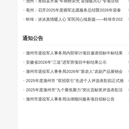
池州：青阳县开展“年画映荣光 喜报暖兵心”专项活动
亳州：召开2025年度拥军志愿服务总结暨2026年迎春
联谊会
蚌埠：浓浓真情暖人心 军民同心续新篇——蚌埠市202
6年春节前夕广泛开展双拥慰问活动
通知公告
滁州市退役军人事务局内部审计项目邀请招标中标结果
公示
安徽省2026年“三送”进军营项目中标结果公示
滁州市退役军人事务局2026年“新农人”农副产品展销会
项目中标结果公示
2025年度滁州市 “双招双引”先进个人评选表彰拟正式推
荐对象公示
2025年度滁州市“九个聚焦聚力”突出贡献奖评选表彰活
动先进个人拟正式推荐对象公示
滁州市退役军人事务局法律顾问服务项目招标公告