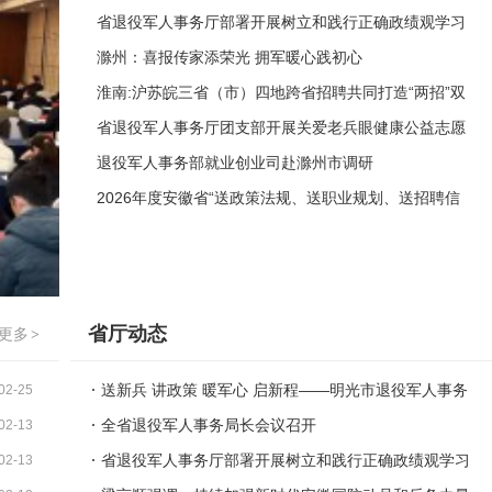
局开展欢送2026年春季新兵入伍活动
省退役军人事务厅部署开展树立和践行正确政绩观学习
教育
滁州：喜报传家添荣光 拥军暖心践初心
淮南:沪苏皖三省（市）四地跨省招聘共同打造“两招”双
促新格局
省退役军人事务厅团支部开展关爱老兵眼健康公益志愿
服务活动
退役军人事务部就业创业司赴滁州市调研
2026年度安徽省“送政策法规、送职业规划、送招聘信
息”进军营活动在滁州正式启动
省厅动态
更多
>
送新兵 讲政策 暖军心 启新程——明光市退役军人事务
02-25
局开展欢送2026年春季新兵入伍活动
全省退役军人事务局长会议召开
02-13
省退役军人事务厅部署开展树立和践行正确政绩观学习
02-13