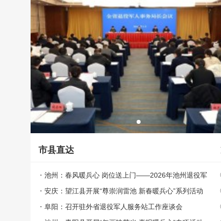
市县直达
池州：春风暖兵心 岗位送上门——2026年池州退役军
人招聘燃动全城
安庆：望江县开展“尊崇润雷池 新春暖兵心”系列活动
阜阳：召开驻外省退役军人服务站工作座谈会