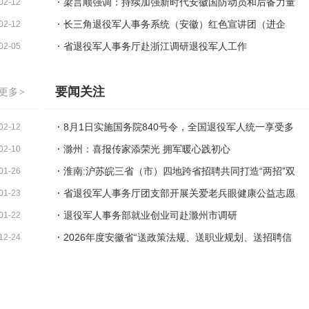
教育
梁言顺强调：持续加强新时代安徽国防动员和后备力量
02-12
建设 为如期实现建军一百年奋斗目标作出更大贡献
长三角退役军人事务系统（安徽）红色宣讲团（进企
02-12
业、进社区）宣讲活动在合肥举办
省退役军人事务厅赴浙江调研退役军人工作
02-05
要闻关注
更多
>
8月1日实施国务院840号令，全国退役军人统一享受多
02-12
项基础优待
滁州：喜报传家添荣光 拥军暖心践初心
02-10
淮南:沪苏皖三省（市）四地跨省招聘共同打造“两招”双
01-26
促新格局
省退役军人事务厅团支部开展关爱老兵眼健康公益志愿
01-23
服务活动
退役军人事务部就业创业司赴滁州市调研
01-22
2026年度安徽省“送政策法规、送职业规划、送招聘信
12-24
息”进军营活动在滁州正式启动