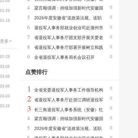
02-09
4
0
梁言顺强调：持续加强新时代安徽国
色宣讲团（进企业、进社区）宣讲活动在合
01-29
5
0
防动员和后备力量建设 为如期实现建军一百
2026年度安徽省“送政策法规、送职
肥举办
01-19
6
0
年奋斗目标作出更大贡献
业规划、送招聘信息”进军营活动在滁州正式
退役军人事务部就业创业司赴滁州市
7
0
启动
调研
省退役军人事务厅团支部开展关爱老
更多
>
8
0
兵眼健康公益志愿服务活动
省退役军人事务厅部署开展树立和践
9
07-29
0
行正确政绩观学习教育
全省退役军人事务局长会议召开
03-06
点赞排行
03-06
1
03-06
0
全省党委退役军人事务工作领导机构
2
03-03
0
建设暨成员单位联络员培训班在巢湖举办
省退役军人事务厅赴浙江调研退役军
3
02-28
0
人工作
长三角退役军人事务系统（安徽）红
4
0
梁言顺强调：持续加强新时代安徽国
色宣讲团（进企业、进社区）宣讲活动在合
5
0
防动员和后备力量建设 为如期实现建军一百
2026年度安徽省“送政策法规、送职
肥举办
6
0