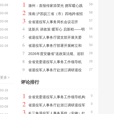
1
59
03-09
滁州：喜报传家添荣光 拥军暖心践
2
58
03-06
初心
淮南:沪苏皖三省（市）四地跨省招
3
57
03-06
聘共同打造“两招”双促新格局
全省退役军人事务局长会议召开
4
56
送新兵 讲政策 暖军心 启新程——明
03-06
5
55
光市退役军人事务局开展欢送2026年春季新
省退役军人事务厅团支部开展关爱
03-03
6
50
兵入伍活动
老兵眼健康公益志愿服务活动
省退役军人事务厅部署开展树立和
02-28
7
29
践行正确政绩观学习教育
2026年度安徽省“送政策法规、送职
8
28
业规划、送招聘信息”进军营活动在滁州正式
全省党委退役军人事务工作领导机
9
27
启动
构建设暨成员单位联络员培训班在巢湖举办
省退役军人事务厅赴浙江调研退役
更多
>
军人工作
评论排行
03-16
1
0
全省党委退役军人事务工作领导机构
03-09
2
0
建设暨成员单位联络员培训班在巢湖举办
省退役军人事务厅赴浙江调研退役军
03-09
3
0
人工作
长三角退役军人事务系统（安徽）红