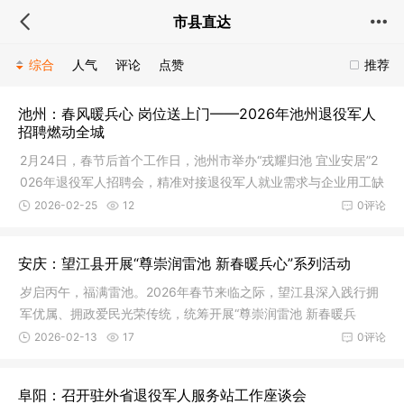
市县直达
综合
人气
评论
点赞
推荐
池州：春风暖兵心 岗位送上门——2026年池州退役军人
招聘燃动全城
2月24日，春节后首个工作日，池州市举办“戎耀归池 宜业安居”2
026年退役军人招聘会，精准对接退役军人就业需求与企业用工缺
口，
2026-02-25
12
0评论
安庆：望江县开展“尊崇润雷池 新春暖兵心”系列活动
岁启丙午，福满雷池。2026年春节来临之际，望江县深入践行拥
军优属、拥政爱民光荣传统，统筹开展“尊崇润雷池 新春暖兵
心”系列
2026-02-13
17
0评论
阜阳：召开驻外省退役军人服务站工作座谈会