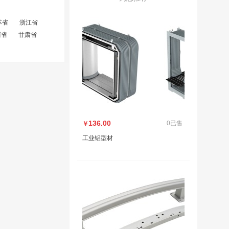
苏省
浙江省
西省
甘肃省
136.00
0已售
￥
工业铝型材