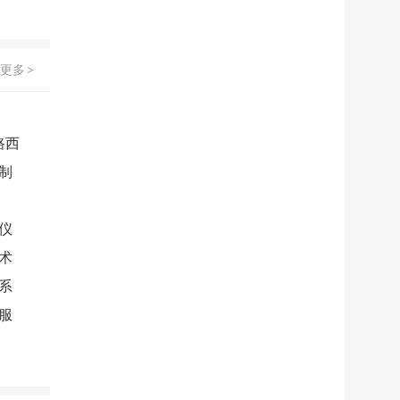
更多
>
路西
制
仪
术
系
服