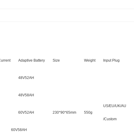
Current
Adaptive Battery
Size
Weight
Input Plug
48V52AH
48V58AH
US/EU/UK/AU
60V52AH
230*90*65mm
550g
/Custom
60V58AH