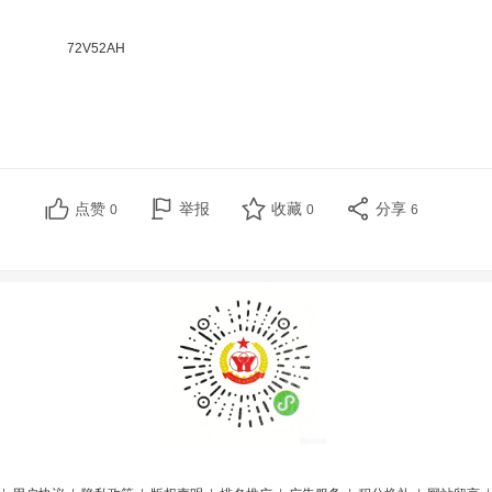
72V52AH
点赞
举报
收藏
分享
0
0
6