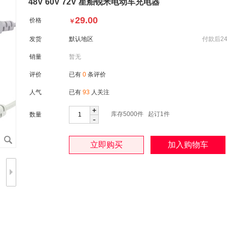
48V 60V 72V 星舶锐米电动车充电器
29.00
价格
￥
发货
默认地区
付款后2
销量
暂无
评价
已有
0
条评价
人气
已有
93
人关注
+
库存
5000
件 起订1件
数量
-