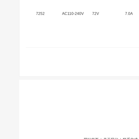
7252
AC110-240V
72V
7.0A