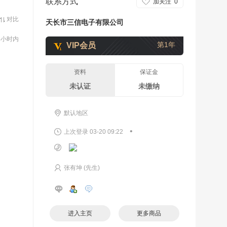
联系方式
加关注
0
对比
天长市三信电子有限公司
4小时内
第1年
VIP会员
资料
保证金
未认证
未缴纳
默认地区
•
上次登录 03-20 09:22
张有坤 (先生)
进入主页
更多商品