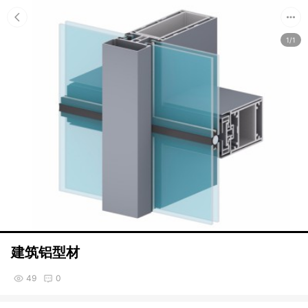
1/1
建筑铝型材
49
0